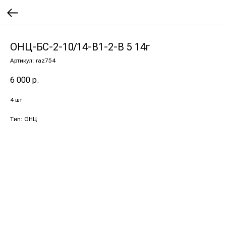
ОНЦ-БС-2-10/14-В1-2-В 5 14г
Артикул:
raz754
6 000
р.
4 шт
Тип: ОНЦ