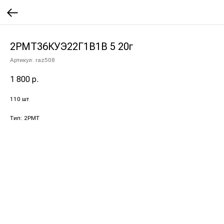
2РМТ36КУЭ22Г1В1В 5 20г
Артикул:
raz508
1 800
р.
110 шт
Тип: 2РМТ