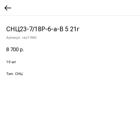
СНЦ23-7/18Р-6-а-В 5 21г
Артикул:
raz1960
8 700
р.
10 шт
Тип: СНЦ