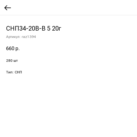
СНП34-20В-В 5 20г
Артикул:
raz1394
660
р.
280 шт
Тип: СНП