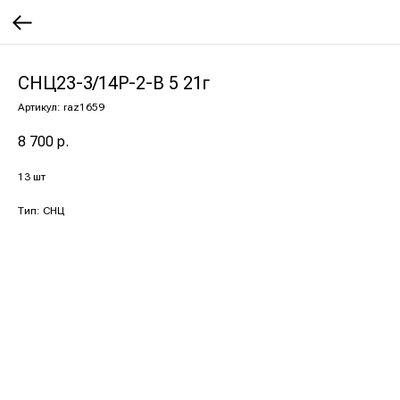
СНЦ23-3/14Р-2-В 5 21г
Артикул:
raz1659
8 700
р.
13 шт
Тип: СНЦ