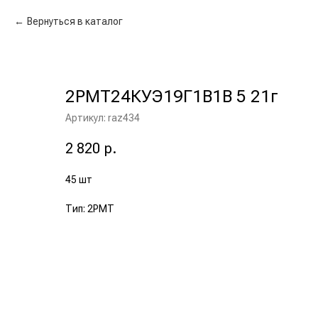
Вернуться в каталог
2РМТ24КУЭ19Г1В1В 5 21г
Артикул:
raz434
2 820
р.
45 шт
Тип: 2РМТ