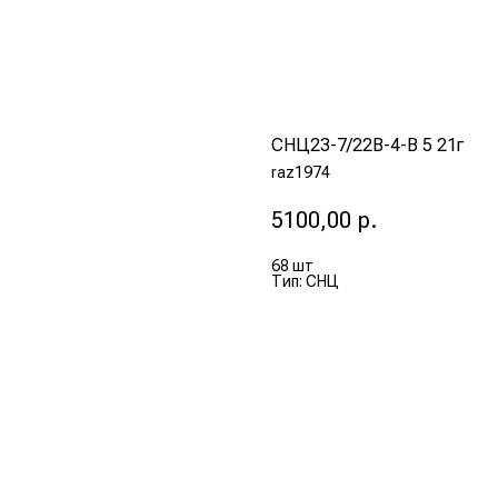
СНЦ23-7/22В-4-В 5 21г
raz1974
5100,00
р.
68 шт
Тип: СНЦ