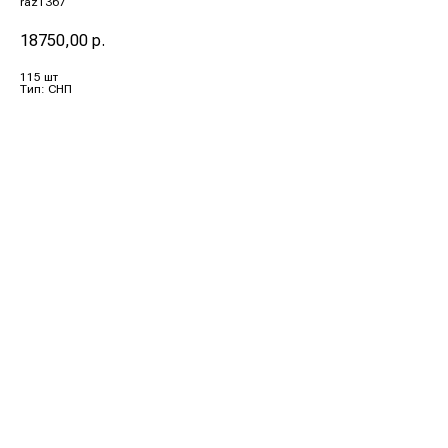
raz1367
18750,00
р.
115 шт
Тип: СНП