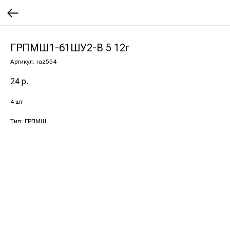
ГРПМШ1-61ШУ2-В 5 12г
Артикул:
raz554
24
р.
4 шт
Тип: ГРПМШ