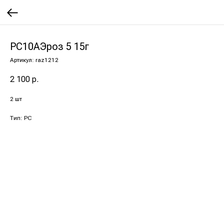
РС10АЭроз 5 15г
Артикул:
raz1212
2 100
р.
2 шт
Тип: РС