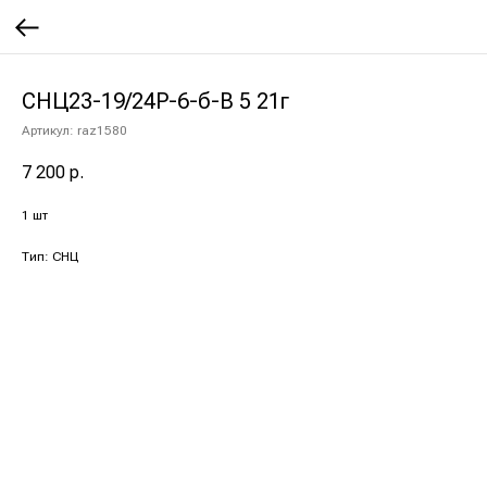
СНЦ23-19/24Р-6-б-В 5 21г
Артикул:
raz1580
7 200
р.
1 шт
Тип: СНЦ