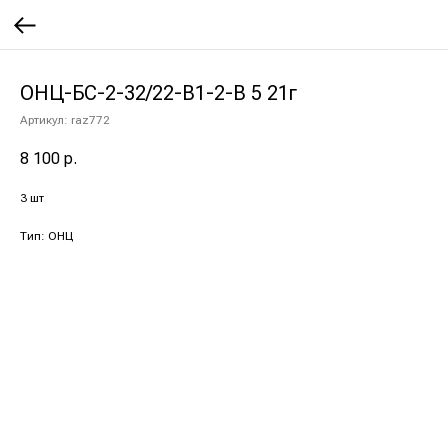
ОНЦ-БС-2-32/22-В1-2-В 5 21г
Артикул:
raz772
8 100
р.
3 шт
Тип: ОНЦ