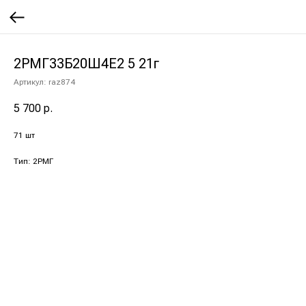
2РМГ33Б20Ш4Е2 5 21г
Артикул:
raz874
5 700
р.
71 шт
Тип: 2РМГ