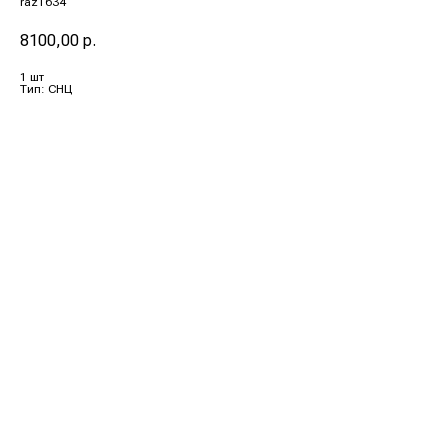
raz1634
8100,00
р.
1 шт
Тип: СНЦ