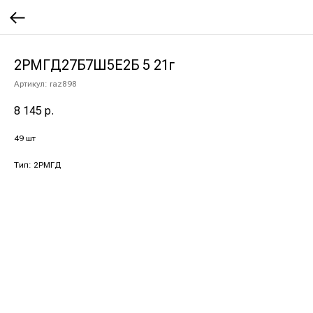
2РМГД27Б7Ш5Е2Б 5 21г
Артикул:
raz898
8 145
р.
49 шт
Тип: 2РМГД