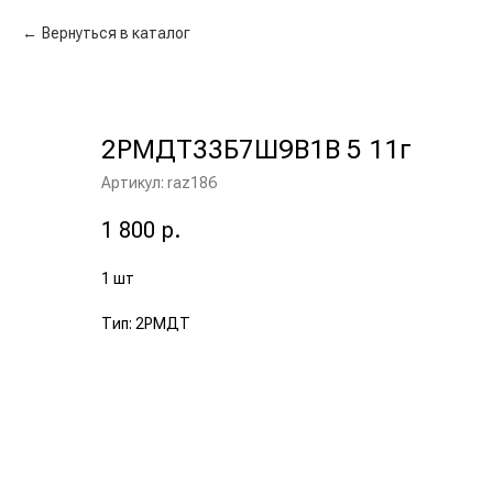
Вернуться в каталог
2РМДТ33Б7Ш9В1В 5 11г
Артикул:
raz186
1 800
р.
1 шт
Тип: 2РМДТ