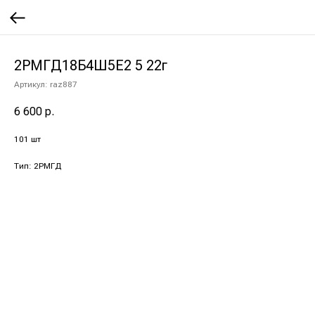
2РМГД18Б4Ш5Е2 5 22г
Артикул:
raz887
6 600
р.
101 шт
Тип: 2РМГД