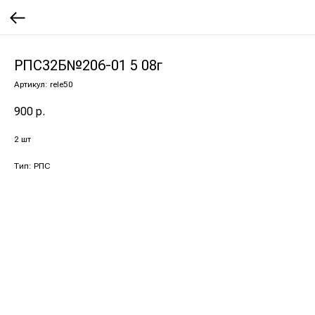
РПС32Б№206-01 5 08г
Артикул:
rele50
900
р.
2 шт
Тип: РПС