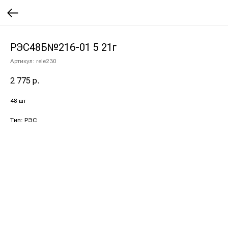
РЭС48Б№216-01 5 21г
Артикул:
rele230
2 775
р.
48 шт
Тип: РЭС