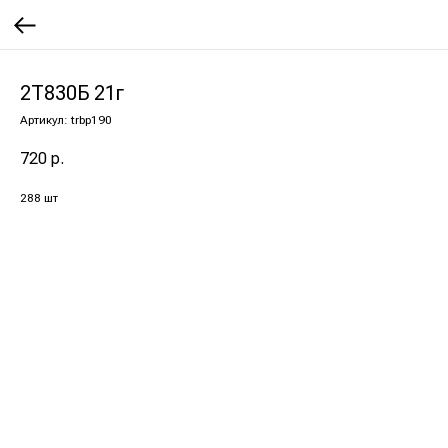
2Т830Б 21г
Артикул:
trbp190
720
р.
288 шт