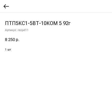
ПТП5КС1-5ВТ-10КОМ 5 92г
Артикул:
rezpd11
8 250
р.
1 шт