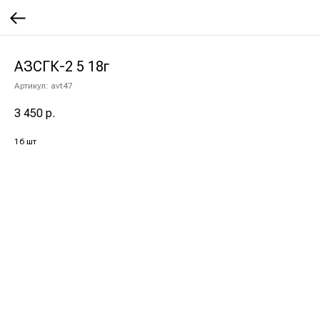
АЗСГК-2 5 18г
Артикул:
avt47
3 450
р.
16 шт