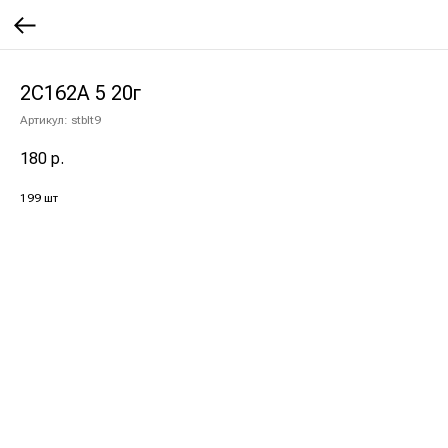
2С162А 5 20г
Артикул:
stblt9
180
р.
199 шт