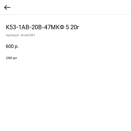
К53-1АВ-20В-47МКФ 5 20г
Артикул:
kndel381
600
р.
260 шт