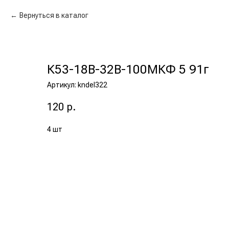
Вернуться в каталог
К53-18В-32В-100МКФ 5 91г
Артикул:
kndel322
120
р.
4 шт