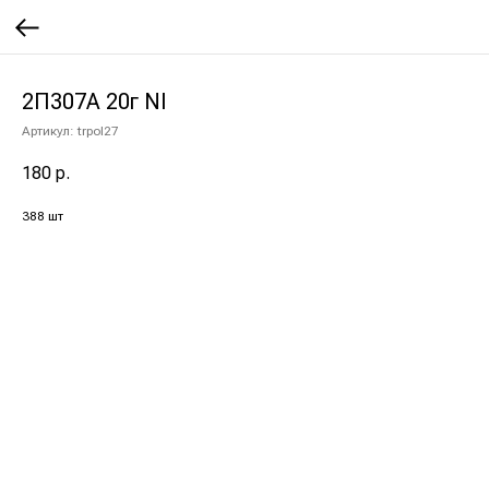
2П307А 20г NI
Артикул:
trpol27
180
р.
388 шт