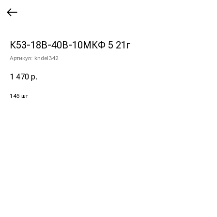
К53-18В-40В-10МКФ 5 21г
Артикул:
kndel342
1 470
р.
145 шт