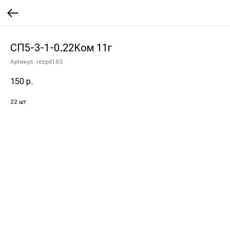
СП5-3-1-0.22Ком 11г
Артикул:
rezpd163
150
р.
22 шт