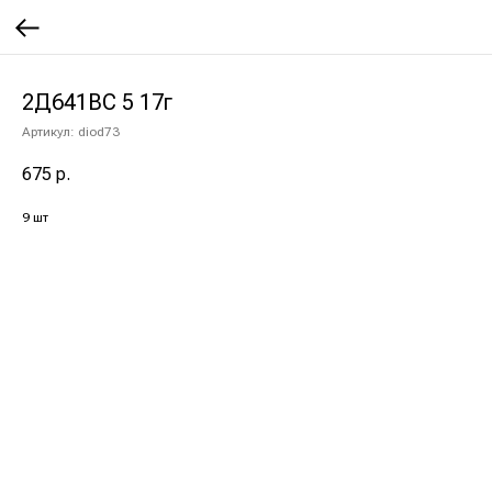
2Д641ВС 5 17г
Артикул:
diod73
675
р.
9 шт