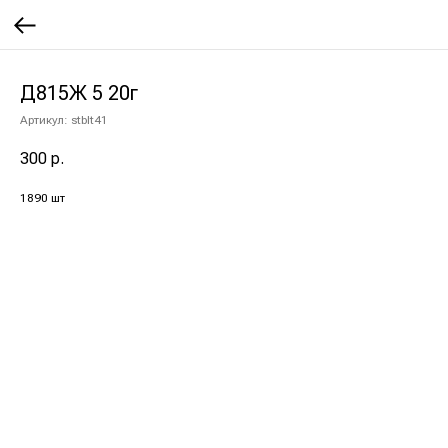
Д815Ж 5 20г
Артикул:
stblt41
300
р.
1890 шт