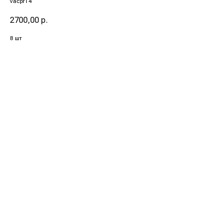
vacpr14
2700,00
р.
8 шт