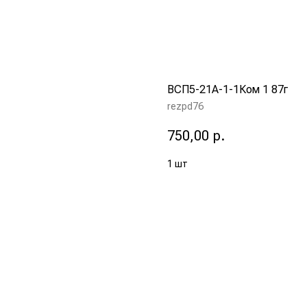
ВСП5-21А-1-1Ком 1 87г
rezpd76
750,00
р.
1 шт